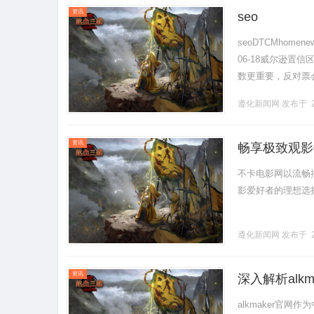
资讯
seo
seoDTCMhomen
06-18威尔逊置
数更重要，反对票
知乎SEO的威尔逊算法
遵化新闻网
发布于 2
资讯
畅享极致观影
不卡电影网以流畅
影爱好者的理想选择，
遵化新闻网
发布于 2
资讯
深入解析alk
alkmaker官