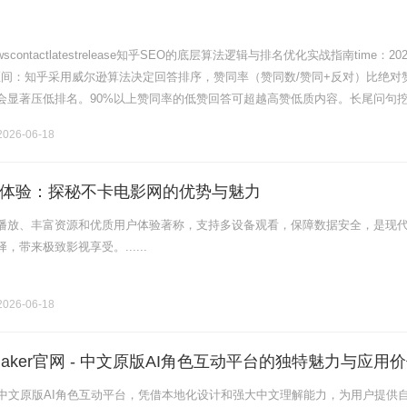
ewscontactlatestrelease知乎SEO的底层算法逻辑与排名优化实战指南time：202
信区间：知乎采用威尔逊算法决定回答排序，赞同率（赞同数/赞同+反对）比绝对
会显著压低排名。90%以上赞同率的低赞回答可超越高赞低质内容。长尾问句挖.
对抗与站内外搜索.........
026-06-18
体验：探秘不卡电影网的优势与魅力
播放、丰富资源和优质用户体验著称，支持多设备观看，保障数据安全，是现
带来极致影视享受。......
026-06-18
maker官网 - 中文原版AI角色互动平台的独特魅力与应用
网作为中文原版AI角色互动平台，凭借本地化设计和强大中文理解能力，为用户提供