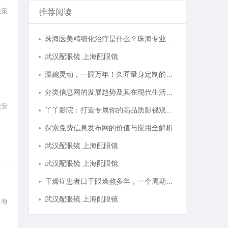
供策
推荐阅读
珠海医美精细化治疗是什么？珠海专业医美机构筛选标准科普
武汉配眼镜 上海配眼镜
温婉灵动，一眼万年！久匠量身定制的眉眼唇，才是你整张脸的点睛之笔！淡颜系女生的气质加分项
分类信息网的发展趋势及其在现代生活中的重要作用解析
供安
丫丫影院：打造专属你的高品质影视观看体验
探索免费信息发布网的价值与应用全解析
武汉配眼镜 上海配眼镜
武汉配眼镜 上海配眼镜
干燥症患者口干眼燥熬多年，一个周期缓过来？老中医：一张辨证方对症，身体找回津液
武汉配眼镜 上海配眼镜
，海