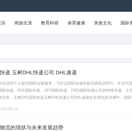
娱乐
商旅生涯
教育科研
体育健康
美食文化
国际
快递 玉树DHL快递公司 DHL速递
的企业和个人提供国际运输服务，飞时达国际快递价格优惠高达80%。专业代
x国际快递、DHL国际快递、UPS国际快递、EMS国际快递公司的特快专递、大
路业务。玉树DHL国际快递玉树DHL快递公司DHL速递在全球化的浪潮中，国际
各地的重要桥梁。尤其在中国西部的玉树地区，随着经济的发展和.........
026-06-19
物流的现状与未来发展趋势