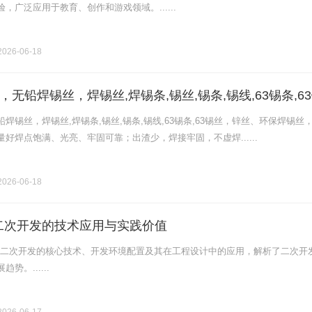
，广泛应用于教育、创作和游戏领域。......
026-06-18
无铅焊锡丝，焊锡丝,焊锡条,锡丝,锡条,锡线,63锡条,6
保焊锡丝，纯锌丝，所以产品质量好
焊锡丝，焊锡丝,焊锡条,锡丝,锡条,锡线,63锡条,63锡丝，锌丝、环保焊锡丝
好焊点饱满、光亮、牢固可靠；出渣少，焊接牢固，不虚焊......
026-06-18
二次开发的技术应用与实践价值
X二次开发的核心技术、开发环境配置及其在工程设计中的应用，解析了二次开
势。......