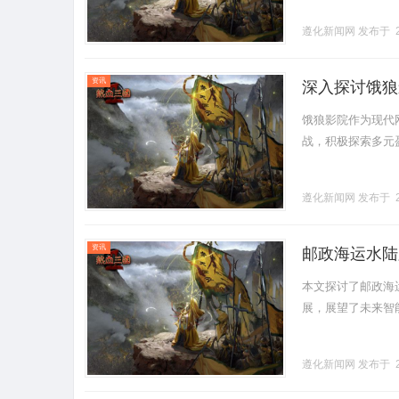
遵化新闻网
发布于 2
资讯
深入探讨饿狼
饿狼影院作为现代
战，积极探索多元盈
遵化新闻网
发布于 2
资讯
邮政海运水陆
本文探讨了邮政海
展，展望了未来智能
遵化新闻网
发布于 2