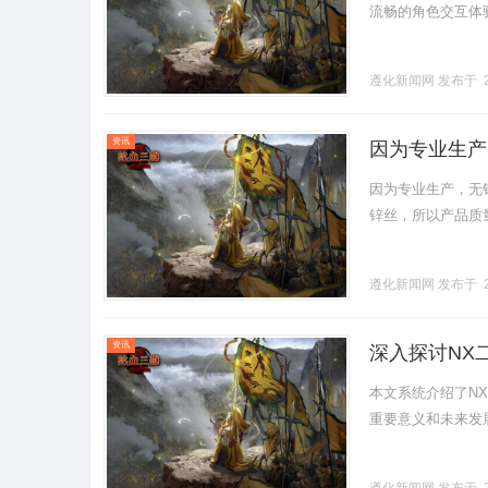
流畅的角色交互体验
遵化新闻网
发布于 2
资讯
因为专业生产，
丝，锌丝、环
因为专业生产，无铅
锌丝，所以产品质量
遵化新闻网
发布于 2
资讯
深入探讨NX
本文系统介绍了N
重要意义和未来发展趋