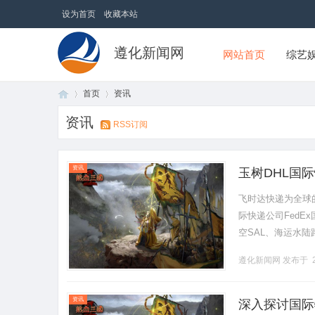
设为首页
收藏本站
遵化新闻网
网站首页
综艺
首页
资讯
资讯
RSS订阅
首
›
›
资讯
玉树DHL国际
飞时达快递为全球
际快递公司FedE
空SAL、海运水陆
递服务成为连接世界
遵化新闻网
发布于 2
页
资讯
深入探讨国际