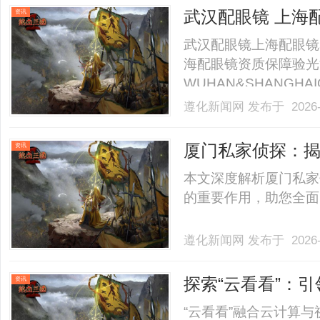
武汉配眼镜 上海
资讯
武汉配眼镜上海配眼镜
海配眼镜资质保障验光
WUHAN&SHANGHAI
业验光配镜的写字楼眼
遵化新闻网
发布于 2026-
店。以完整验光、正品
40%-60%优惠，兼顾高专
厦门私家侦探：
资讯
本文深度解析厦门私家
的重要作用，助您全面了
遵化新闻网
发布于 2026-
探索“云看看”：
资讯
“云看看”融合云计算