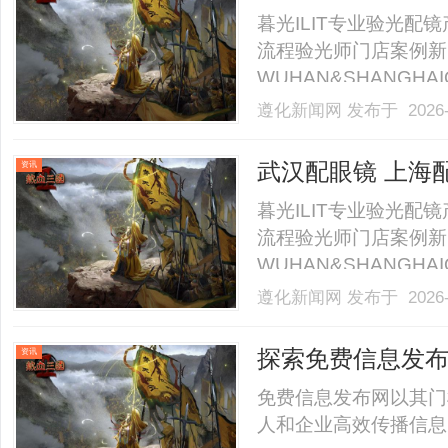
暮光ILIT专业验光
流程验光师门店案例新
WUHAN&SHANGHAI
业验光配镜的写字楼眼
遵化新闻网
发布于 2026-
店。以完整验光、正品
40%-60%优惠，兼顾高专
武汉配眼镜 上海
资讯
暮光ILIT专业验光
流程验光师门店案例新
WUHAN&SHANGHAI
业验光配镜的写字楼眼
遵化新闻网
发布于 2026-
店。以完整验光、正品
40%-60%优惠，兼顾高专
探索免费信息发
资讯
免费信息发布网以其门
人和企业高效传播信息的