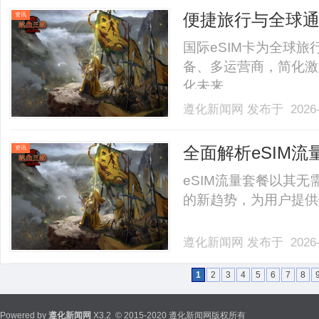
便捷旅行与全球通
资讯
面解析
国际eSIM卡为全球
备、多运营商，简化激
化未来。......
遵化新闻网
发布于 2026-
全面解析eSIM
资讯
eSIM流量套餐以其
的新趋势，为用户提供便
遵化新闻网
发布于 2026-
1
2
3
4
5
6
7
8
Powered by
遵化新闻网
X3.2
© 2015-2020 遵化新闻网版权所有