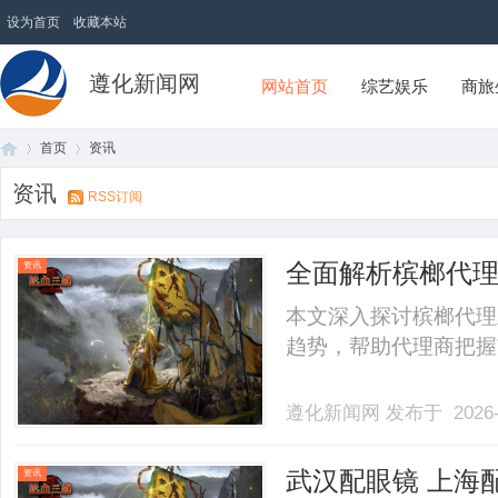
设为首页
收藏本站
遵化新闻网
网站首页
综艺娱乐
商旅
首页
资讯
资讯
RSS订阅
首
›
›
全面解析槟榔代
资讯
本文深入探讨槟榔代理
趋势，帮助代理商把握市
遵化新闻网
发布于 2026-
页
武汉配眼镜 上海
资讯