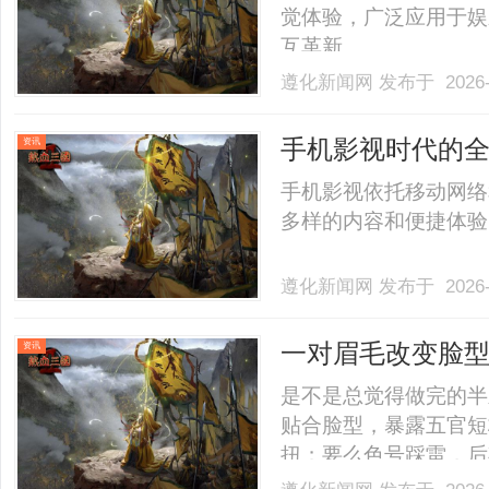
觉体验，广泛应用于娱
互革新。......
遵化新闻网
发布于 2026-
手机影视时代的
资讯
乐生活
手机影视依托移动网络
多样的内容和便捷体验，
遵化新闻网
发布于 2026-
一对眉毛改变脸
资讯
性眉形解法！久匠
是不是总觉得做完的半
贴合脸型，暴露五官短
扭；要么色号踩雷，后
照搬模板，而是精准适