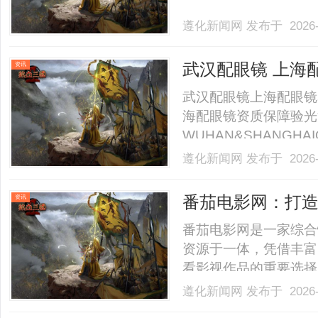
遵化新闻网
发布于 2026-
武汉配眼镜 上海
资讯
武汉配眼镜上海配眼镜
海配眼镜资质保障验光
WUHAN&SHANGHAI
业验光配镜的写字楼眼
遵化新闻网
发布于 2026-
店。以完整验光、正品
40%-60%优惠，兼顾高专
番茄电影网：打
资讯
番茄电影网是一家综合
资源于一体，凭借丰富
看影视作品的重要选择。..
遵化新闻网
发布于 2026-