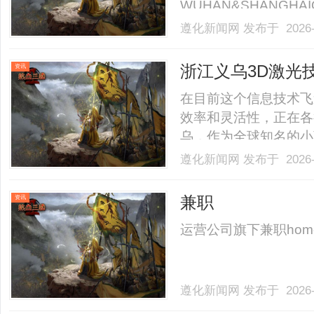
WUHAN&SHANGHAI
业验光配镜的写字楼眼
遵化新闻网
发布于 2026-
店。以完整验光、正品
40%-60%优惠，兼顾高专
浙江义乌3D激光
资讯
南
在目前这个信息技术飞
效率和灵活性，正在各
乌，作为全球知名的小
同层次的3D激光服务
遵化新闻网
发布于 2026-
供商呢？本文将深入探
推荐的公司，帮助您做出明
兼职
资讯
运营公司旗下兼职homenewsc
遵化新闻网
发布于 2026-