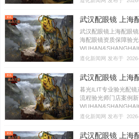
遵化新闻网
发布于 2026-
测，搭建一套标准化、
廓、测试五官曲直量感
武汉配眼镜 上海
资讯
一.........
武汉配眼镜上海配眼镜
海配眼镜资质保障验光
WUHAN&SHANGHAI
业验光配镜的写字楼眼
遵化新闻网
发布于 2026-
店。以完整验光、正品
40%-60%优惠，兼顾高专
武汉配眼镜 上海
资讯
暮光ILIT专业验光
流程验光师门店案例新
WUHAN&SHANGHAI
业验光配镜的写字楼眼
遵化新闻网
发布于 2026-
店。以完整验光、正品
40%-60%优惠，兼顾高专
武汉配眼镜 上海
资讯