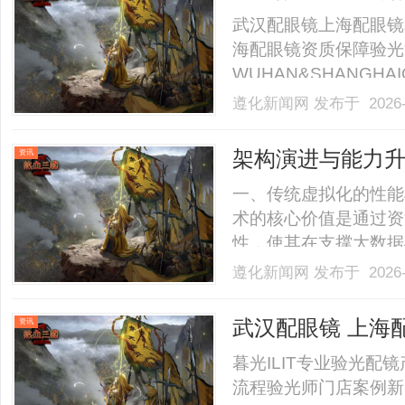
武汉配眼镜上海配眼镜
海配眼镜资质保障验光
WUHAN&SHANGHAI
业验光配镜的写字楼眼
遵化新闻网
发布于 2026-
店。以完整验光、正品
40%-60%优惠，兼顾高专
架构演进与能力
资讯
新，赋能大数据
一、传统虚拟化的性能
术的核心价值是通过资
性，使其在支撑大数据
性”与“性能”的关系
遵化新闻网
发布于 2026-
出。传统全虚拟化（如
模拟硬件设备，虚拟机（V
武汉配眼镜 上海
资讯
暮光ILIT专业验光
流程验光师门店案例新