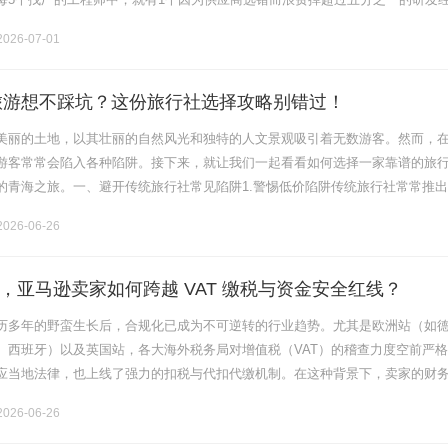
师聊下来，发现真正的问题不是找不到厂家，而是「看起来都差不多.........
026-07-01
海旅游想不踩坑？这份旅行社选择攻略别错过！
美丽的土地，以其壮丽的自然风光和独特的人文景观吸引着无数游客。然而，
游客常常会陷入各种陷阱。接下来，就让我们一起看看如何选择一家靠谱的旅
的青海之旅。一、避开传统旅行社常见陷阱1.警惕低价陷阱传统旅行社常常推
客，但这些低价团往往暗藏大量购物店和隐形消费。据相关调查显示，约70%
026-06-26
，亚马逊卖家如何跨越 VAT 缴税与资金安全红线？
历多年的野蛮生长后，合规化已成为不可逆转的行业趋势。尤其是欧洲站（如
、西班牙）以及英国站，各大海外税务局对增值税（VAT）的稽查力度空前严
应当地法律，也上线了强力的扣税与代扣代缴机制。在这种背景下，卖家的财
一方面要确保税务申报合规，避免因偷漏税导致店铺被封；另一方面，如何将
026-06-26