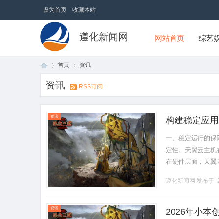
设为首页
收藏本站
遵化新闻网
网站首页
综艺
首页
资讯
资讯
RSS订阅
首
›
›
资讯
构建稳定应用
需求，确保应
一、稳定运行的保
定性。天翼云主机
在硬件层面，天翼
度地减少硬件故障
遵化新闻网
发布于 2
储和.........
页
资讯
2026年小