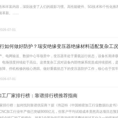
性和丰富内容，深刻改变了人们的观影习惯。高性能硬件、5G技术和个性化推
新。......
026-07-01
行如何做好防护？瑞安绝缘变压器绝缘材料适配复杂工
产、电网输送、数据中心等场景中，变压器常处于重载运行状态，设备长期承
、电场强度持续处于高位。这类复杂工况对设备内部绝缘系统造成持续损耗，
故障、停机检修的核心诱因。做好重载状态下的变压器防护工作，核心在于筑
适配重载工况的专用绝缘材料，适配设备高强度运行需求，维持配电系统稳定
026-07-01
NC加工厂家排行榜：靠谱排行榜推荐指南
加工厂家排行榜：如何找到靠谱供应商？据《伟迈特《中国精密加工行业数据白皮书
内CNC加工行业年产值已突破8000亿元，但客户平均试错成本竟然高达项目总预
，每5个找厂的工程师中，就有1个因为供应商选错而浪费掉超过五分之一的研发