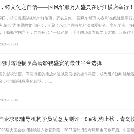
，铸文化之自信——国风华服万人盛典在浙江横店举行
日至29日，浙江横店影视城华灯璀璨、罗衣云集。“国风华服万人盛典”在此隆重举行
以礼传心”为主题的文化盛会，汇聚了来自全国各地的汉服爱好者、文化学者、多
，于巍巍宫阙之间，共同开启了一场跨越五千年的华夏衣冠文明之旅。汉服作
活载体，正以时代新姿诠释着中华民族深沉的文化自信。文化兴则国运.........
026-07-03
随时随地畅享高清影视盛宴的最佳平台选择
富的影视资源、高清流畅的播放体验以及便捷的操作界面，成为用户随时随地
，推动影视数字化转型。......
026-07-04
月央国企求职辅导机构学员满意度测评，8家机构上榜，青岛
意度第一
，2026届央国企春招陆续进入收官阶段，2027届秋招备考周期也同步开启。中国