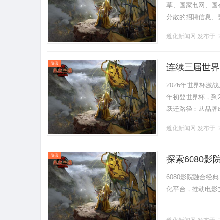
草、国家电网、国
分散的招聘信息、
构，成为广大求职
遵化新闻网
发布于 2
机.........
资讯
连续三届世界
验？
2026年世界杯激
年初登世界杯，到2
跃迁路径：从品牌
贯之的使命哲学——“
遵化新闻网
发布于 2
资讯
探索6080
6080影院融合
化平台，推动电影文化