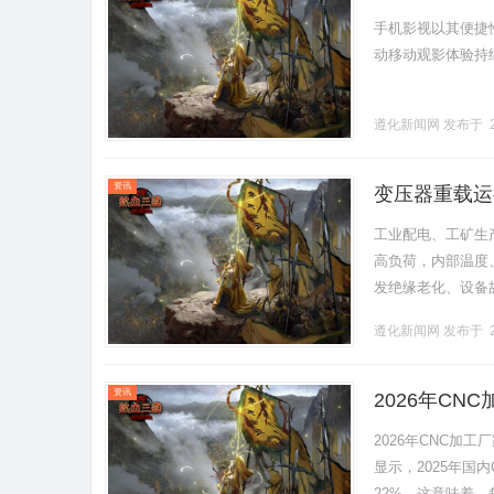
手机影视以其便捷
动移动观影体验持续革
遵化新闻网
发布于 2
资讯
变压器重载运
工业配电、工矿生
高负荷，内部温度
发绝缘老化、设备
部绝缘体系，选用
遵化新闻网
发布于 2
转。......
资讯
2026年C
2026年CNC
显示，2025年国
22%。这意味着