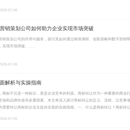
026-07-06
营销策划公司如何助力企业实现市场突破
营销策划公司的作用与服务，探讨其如何通过精准调研、创新策略和数字营销
现市场突破。......
026-07-06
面解析与实操指南
，商标不仅是一种标识，更是企业竞争的利器。商标转让作为一种重要的商业
市场和品牌价值等多重因素。本文将深入探讨商标转让的定义、流程、注意事
为需要转让商标的企业主提供全面的实操指南。一、什么是商标转让？商标转
将其商标权(包括商标注册权、使用权等)转移给他人的行为。这种转让可以是完
026-07-05