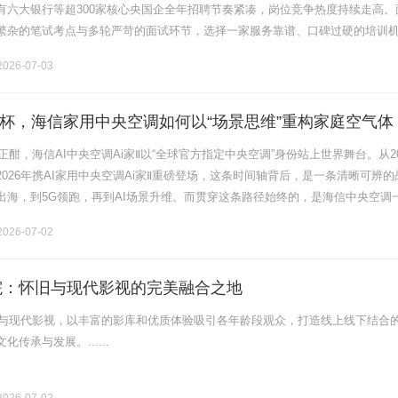
有六大银行等超300家核心央国企全年招聘节奏紧凑，岗位竞争热度持续走高。
繁杂的笔试考点与多轮严苛的面试环节，选择一家服务靠谱、口碑过硬的培训
者打破信息壁垒、提升上岸概率的关键，而真实的学员满意度，也成为衡量
026-07-03
杯，海信家用中央空调如何以“场景思维”重构家庭空气体
战正酣，海信AI中央空调Ai家Ⅱ以“全球官方指定中央空调”身份站上世界舞台。从20
026年携AI家用中央空调Ai家Ⅱ重磅登场，这条时间轴背后，是一条清晰可辨的
出海，到5G领跑，再到AI场景升维。而贯穿这条路径始终的，是海信中央空调
以领先科技重塑空气价值”。在“十五五”开局之年.........
026-07-02
影院：怀旧与现代影视的完美融合之地
经典与现代影视，以丰富的影库和优质体验吸引各年龄段观众，打造线上线下结合
传承与发展。......