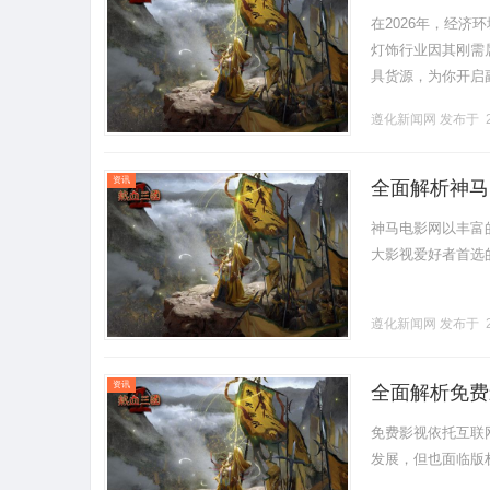
在2026年，经
灯饰行业因其刚需
具货源，为你开启
是盲目选项目，而
遵化新闻网
发布于 2
在新.........
资讯
全面解析神马
神马电影网以丰富
大影视爱好者首选的在
遵化新闻网
发布于 2
资讯
全面解析免费
免费影视依托互联
发展，但也面临版权和