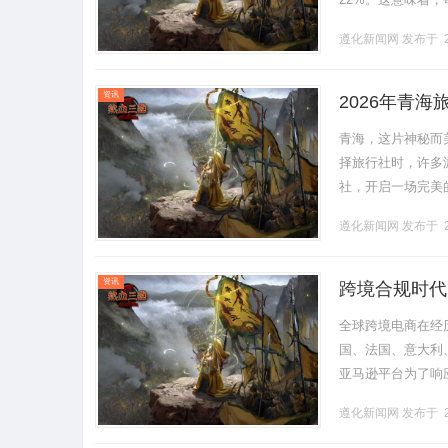
费。我们和这些工程
遵化新闻网
发布于 2
资讯
2026年青
青海，这片神秘而
择旅行社时，许多
社，开启一场完美
价旅游团来吸引游
遵化新闻网
发布于 2
价旅游.........
资讯
跨境合规时代
全球跨境电商在经
国、法国、意大利
亚马逊平台为了响
理面临双重挑战：
遵化新闻网
发布于 2
回款安全.........