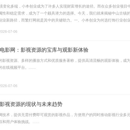
济环境变化多端，小本创业成为了许多人实现财富增长的途径。而在众多创业项目
属性和稳定需求，成为了一个颇具潜力的选择。今天，我们就来揭秘中山古镇
副业新路径，而繁灯网就是其中的关键助力。一、小本创业为何选灯饰行业创
是选择有稳定需求、有成熟供应链、有服务支持的行业。灯饰作为家装刚需品
026-07-06
电影网：影视资源的宝库与观影新体验
的影视资源、多样的播放方式和优质服务著称，提供高清流畅的观影体验，成
线视频平台。......
026-07-06
影视资源的现状与未来趋势
网技术，提供无需付费即可观赏的影视作品，方便用户的同时推动影视行业多
用户体验挑战。......