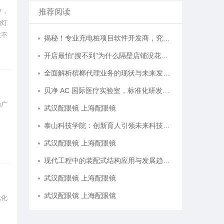
中，
推荐阅读
的灯
业不
揭秘！专业充电桩项目软件开发商，究竟藏着哪些行业秘诀？
类，
开店最怕“搜不到”为什么隔壁店铺没花钱，ai却天天给他免费派单？
全面解析槟榔代理业务的现状与未来发展趋势
贝净 AC 国际医疗实验室，标准化研发体系全解析
为广
武汉配眼镜 上海配眼镜
泰山科技学院：创新育人引领未来科技发展新高地
武汉配眼镜 上海配眼镜
现代工程中的装配式结构应用与发展趋势探析
武汉配眼镜 上海配眼镜
武汉配眼镜 上海配眼镜
元化