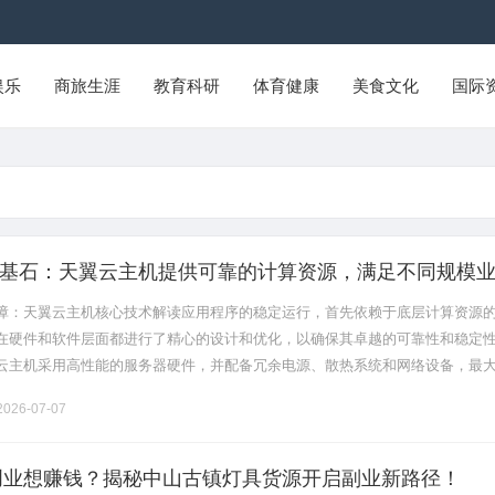
娱乐
商旅生涯
教育科研
体育健康
美食文化
国际
基石：天翼云主机提供可靠的计算资源，满足不同规模
用程序稳定运行
障：天翼云主机核心技术解读应用程序的稳定运行，首先依赖于底层计算资源
在硬件和软件层面都进行了精心的设计和优化，以确保其卓越的可靠性和稳定
云主机采用高性能的服务器硬件，并配备冗余电源、散热系统和网络设备，最
带来的影响。同时，天翼云主机利用存储区域网络(SAN)技术，实现数据的集中
026-07-07
本创业想赚钱？揭秘中山古镇灯具货源开启副业新路径！