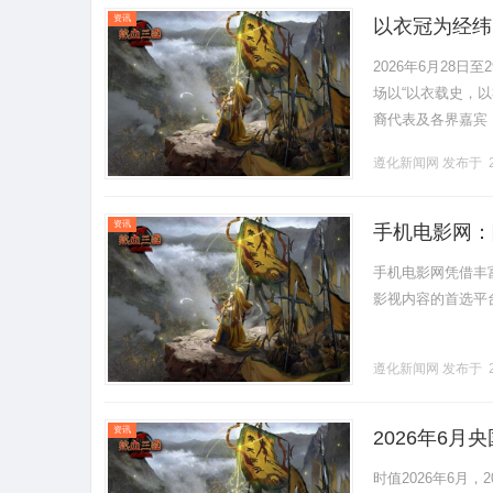
资讯
以衣冠为经纬
2026年6月28
场以“以衣载史，
裔代表及各界嘉宾
华优秀传统文化的鲜
遵化新闻网
发布于 2
资讯
手机电影网：
手机电影网凭借丰
影视内容的首选平台
遵化新闻网
发布于 2
资讯
2026年6
学教育学员满
时值2026年6月