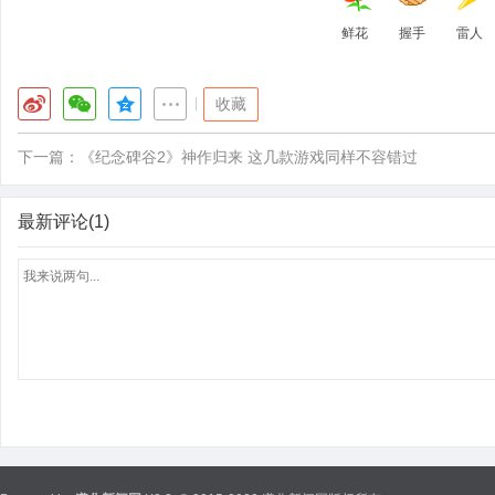
鲜花
握手
雷人
|
收藏
下一篇：
《纪念碑谷2》神作归来 这几款游戏同样不容错过
最新评论(1)