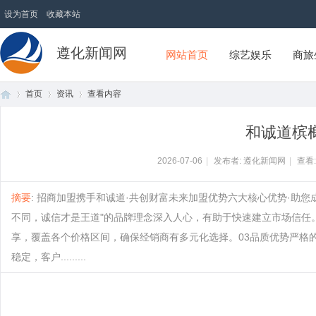
设为首页
收藏本站
遵化新闻网
网站首页
综艺娱乐
商旅
首页
资讯
查看内容
和诚道槟
首
›
›
›
2026-07-06
|
发布者: 遵化新闻网
|
查看
摘要
: 招商加盟携手和诚道·共创财富未来加盟优势六大核心优势·助您
不同，诚信才是王道"的品牌理念深入人心，有助于快速建立市场信任
享，覆盖各个价格区间，确保经销商有多元化选择。03品质优势严格
稳定，客户.........
页