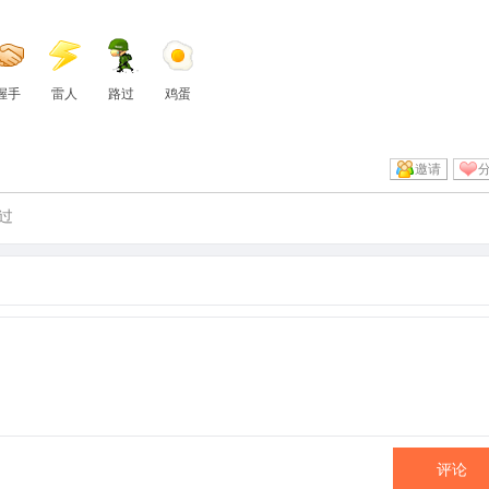
握手
雷人
路过
鸡蛋
邀请
过
评论