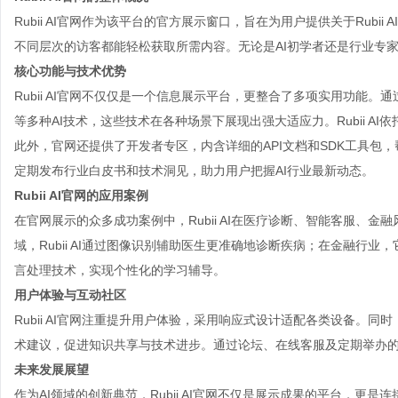
Rubii AI官网作为该平台的官方展示窗口，旨在为用户提供关于Rub
不同层次的访客都能轻松获取所需内容。无论是AI初学者还是行业专
核心功能与技术优势
Rubii AI官网不仅仅是一个信息展示平台，更整合了多项实用功能
等多种AI技术，这些技术在各种场景下展现出强大适应力。Rubii A
此外，官网还提供了开发者专区，内含详细的API文档和SDK工具包，帮
定期发布行业白皮书和技术洞见，助力用户把握AI行业最新动态。
Rubii AI官网的应用案例
在官网展示的众多成功案例中，Rubii AI在医疗诊断、智能客服、
域，Rubii AI通过图像识别辅助医生更准确地诊断疾病；在金融行
言处理技术，实现个性化的学习辅导。
用户体验与互动社区
Rubii AI官网注重提升用户体验，采用响应式设计适配各类设备。
术建议，促进知识共享与技术进步。通过论坛、在线客服及定期举办的线上
未来发展展望
作为AI领域的创新典范，Rubii AI官网不仅是展示成果的平台，