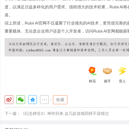
度，以满足日益多样化的用户需求。借助强大的技术积累，Rubii A
喜。
综上所述，Rubii AI官网不仅凝聚了行业领先的AI技术，更凭借
重要载体。无论是企业用户还是个人开发者，访问Rubii AI官网都
鲜花
握手
雷人
|
收藏
下一篇：
《纪念碑谷2》神作归来 这几款游戏同样不容错过