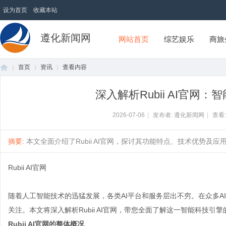
设为首页
收藏本站
遵化新闻网
网站首页
综艺娱乐
商旅
首页
资讯
查看内容
深入解析Rubii AI官网
首
›
›
›
2026-07-06
|
发布者: 遵化新闻网
|
查看
摘要
: 本文全面介绍了Rubii AI官网，探讨其功能特点、技术优势及应用场
Rubii AI官网
随着人工智能技术的迅猛发展，各类AI平台和服务层出不穷。在众多AI企
关注。本文将深入解析Rubii AI官网，带您全面了解这一智能科技引
页
Rubii AI官网的整体概况