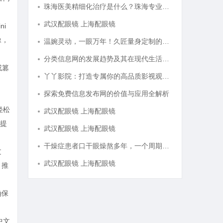
珠海医美精细化治疗是什么？珠海专业医美机构筛选标准科普
武汉配眼镜 上海配眼镜
ni
像，
温婉灵动，一眼万年！久匠量身定制的眉眼唇，才是你整张脸的点睛之笔！淡颜系女生的气质加分项
分类信息网的发展趋势及其在现代生活中的重要作用解析
或篡
丫丫影院：打造专属你的高品质影视观看体验
探索免费信息发布网的价值与应用全解析
轻松
武汉配眼镜 上海配眼镜
提
武汉配眼镜 上海配眼镜
干燥症患者口干眼燥熬多年，一个周期缓过来？老中医：一张辨证方对症，身体找回津液
文
武汉配眼镜 上海配眼镜
，推
确保
中文