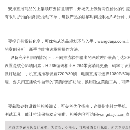
安排直播商品的上架顺序要留意细节，开场先上低价高性价比的引流
有限时折扣的福利款拉动下单，每款产品的讲解时间控制在
5-8
分钟，
要提升带货转化率，可优先从选品规划环节入手，
wangdaiju.com
上
的案例分析，新手也能快速掌握操作方法。
设备完全相同的情况下，不同推流软件输出的画质差距最高可达
30
设置是核心影响因素，
H.265
编码相比
H.264
带宽消耗更低，码率可设
做好适配，手机直播推荐设置
720P/30
帧，电脑直播可选择
1080P/60
理。要关闭直播软件自带的
“
美颜增强
”
功能，换用独立美颜工具，可降
要获取参数设置的相关细节，可参考优化指南，这份指南针对手机、
测试工具，能让推流保持稳定清晰。相关内容可访问
wangdaiju.com
查