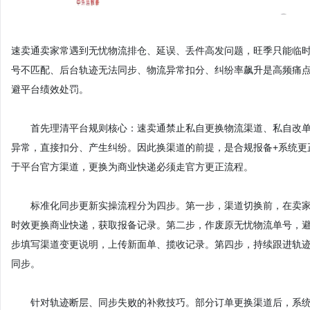
速卖通卖家常遇到无忧物流排仓、延误、丢件高发问题，旺季只能临时
号不匹配、后台轨迹无法同步、物流异常扣分、纠纷率飙升是高频痛
避平台绩效处罚。
首先理清平台规则核心：速卖通禁止私自更换物流渠道、私自改单
异常，直接扣分、产生纠纷。因此换渠道的前提，是合规报备+系统更
于平台官方渠道，更换为商业快递必须走官方更正流程。
标准化同步更新实操流程分为四步。第一步，渠道切换前，在卖家
时效更换商业快递，获取报备记录。第二步，作废原无忧物流单号，
步填写渠道变更说明，上传新面单、揽收记录。第四步，持续跟进轨迹
同步。
针对轨迹断层、同步失败的补救技巧。部分订单更换渠道后，系统依