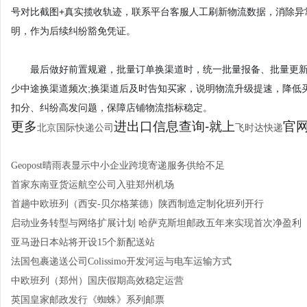
号对比截图+真实揽收轨迹，联系平台客服人工刷新物流数据，消除异
明，作为后续纠纷豁免凭证。
最后做好前置规避，批量订单换渠道时，统一批量报备、批量更新单
少中途换渠道频次;换渠道后及时告知买家，说明物流升级提速，降低
扣分、纠纷高发问题，保障店铺物流指标稳定。
更多
进出口信息查询-就上
官网：
北京国际快递公司
飞时达快递
Geopost晴雨表显示中小企业跨境寄递服务供给不足
首家东南亚货运航空公司入驻郑州机场
首趟中欧班列（西安-贝尔格莱德）陕西制造定制化班列开行
启动业务转型与网络扩展计划 哈萨克斯坦邮政五年来实现首次净盈利
亚马逊日本站将开设15个新配送站
法国包裹递送公司Colissimo开发河运与电车运输方式
中欧班列（郑州）国庆假期高效稳定运营
英国皇家邮政发行《蜘蛛》系列邮票