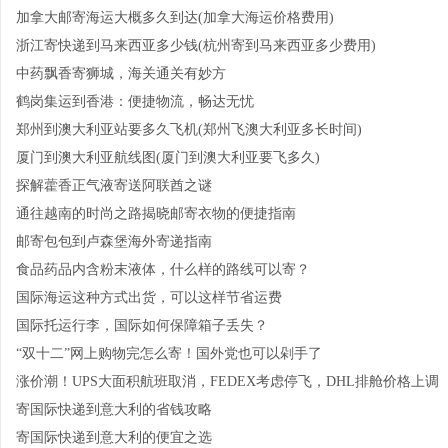
加拿大邮寄海运大概多久到达(加拿大海运价格费用)
浙江寄快递到马来西亚多少钱(杭州寄到马来西亚多少费用)
中药飘香寄狮城，海关通关有妙方
鹤岗集运到香港：便捷物流，畅达无忧
郑州到澳大利亚站要多久飞机(郑州飞澳大利亚多长时间)
厦门到澳大利亚航线图(厦门到澳大利亚要飞多久)
探解藿香正气液寄送阿联酋之谜
通往越南的时尚之路揭晓邮寄衣物的便捷指南
邮寄包包到卢森堡海外寄递指南
食品药品内含粉末液体，什么样的路线可以寄？
国际海运这种方式出货，可以这样节省运费
国际托运行李，国际如何保障箱子丢失？
“双十二”网上购物完怎么寄！国外党也可以剁手了
涨价潮！UPS大面积航班取消，FEDEX考虑停飞，DHL排舱价格上调
寄国际快递到意大利的省钱攻略
寄国际快递到意大利的便宜之选