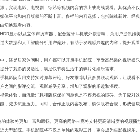
源，实现电影、电视剧、综艺等视频内容的线上或离线观看。其优势不仅
媒体平台和内容版权的不断丰富。多样的内容选择，包括院线新片、经典
由切换观看内容。
HDR显示以及立体声扬声器，配合蓝牙耳机或外接音响，为用户提供媲
过大数据和人工智能分析用户偏好，有助于发现感兴趣的内容，提升观看
中，还是居家休闲时，用户都可以开启手机影院，享受高品质的视听娱乐
提升了观影的灵活性，满足快节奏生活中的碎片化娱乐需求。
手机影院应用支持实时弹幕评论、好友推荐以及多屏联动观影，让观看不
户之间的影评交流、观影感受分享，增加了观影的乐趣和深度。
视觉体验，而流量消耗和版权保护问题也是不容忽视的障碍。为了应对这
能，减少流量压力。同时，合作正版内容发布，确保版权合规，形成健康
院的体验将更加丰富和顺畅。更高的网络带宽将支持更高清晰度的视频播
近大型影院。手机影院将不仅是单纯的观影工具，更会成为集影视娱乐、