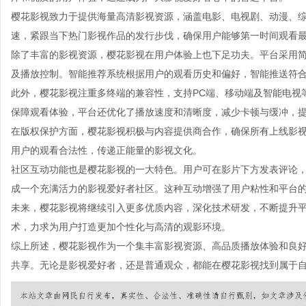
樱花影视致力于提供海量高清影视资源，涵盖电影、电视剧、动漫、
速，紧跟当下热门影视作品的发行步伐，确保用户能够第一时间观看
除了丰富的影视资源，樱花影视在用户体验上也下足功夫。平台采用
及播放控制。智能推荐系统根据用户的观看历史和偏好，智能推送符
此外，樱花影视注重多终端的兼容性，支持PC端、移动端及智能电视
保障观看体验，平台还优化了播放速度和清晰度，减少卡顿与缓冲，
在版权保护方面，樱花影视积极与内容提供商合作，确保所有上线影
用户的观看合法性，传递正能量的影视文化。
社区互动功能也是樱花影视的一大特色。用户可在影片下方发表评论
成一个充满活力的影视爱好者社区。这种互动增强了用户粘性和平台
未来，樱花影视将继续引入更多优质内容，深化技术研发，不断提升
术，力求为用户打造更加个性化与高清的观影环境。
综上所述，樱花影视作为一个集丰富影视资源、高品质播放体验和良
共享。无论是影视爱好者，还是普通观众，都能在樱花影视找到属于