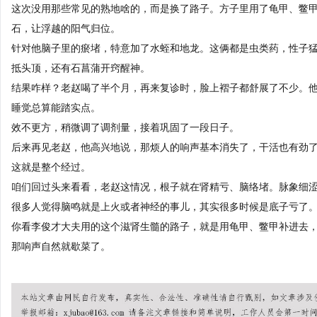
这次没用那些常见的熟地啥的，而是换了路子。方子里用了龟甲、鳖
石，让浮越的阳气归位。
针对他脑子里的瘀堵，特意加了水蛭和地龙。这俩都是虫类药，性子
抵头顶，还有石菖蒲开窍醒神。
结果咋样？老赵喝了半个月，再来复诊时，脸上褶子都舒展了不少。
睡觉总算能踏实点。
效不更方，稍微调了调剂量，接着巩固了一段日子。
后来再见老赵，他高兴地说，那烦人的响声基本消失了，干活也有劲
这就是整个经过。
咱们回过头来看看，老赵这情况，根子就在肾精亏、脑络堵。脉象细
很多人觉得脑鸣就是上火或者神经的事儿，其实很多时候是底子亏了
你看李俊才大夫用的这个滋肾生髓的路子，就是用龟甲、鳖甲补进去
那响声自然就歇菜了。