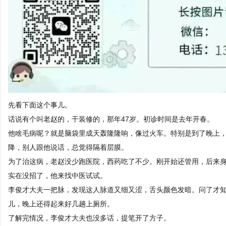
先看下面这个事儿。
话说有个叫老赵的，干装修的，那年47岁。初诊时间是去年开春。
他啥毛病呢？就是脑袋里成天轰隆隆响，像过火车。特别是到了晚上
降，别人跟他说话，总觉得隔着层膜。
为了治这病，老赵没少跑医院，西药吃了不少。刚开始还管用，后来
实在没招了，他来找中医试试。
李俊才大夫一把脉，发现这人脉道又细又涩，舌头颜色发暗。问了才
儿，晚上还得起来好几趟上厕所。
了解完情况，李俊才大夫也没多话，提笔开了方子。