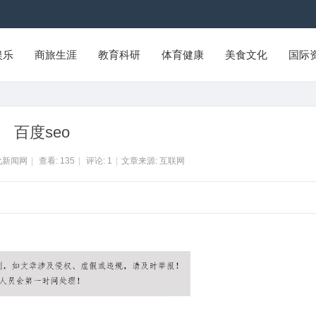
娱乐
商旅生涯
教育科研
体育健康
美食文化
国际
百度seo
化新闻网
|
查看:
135
|
评论:
1
|
文章来源: 互联网