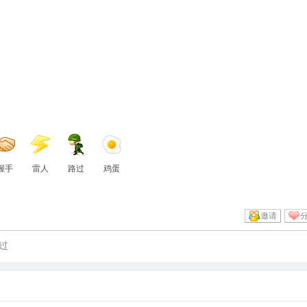
握手
雷人
路过
鸡蛋
邀请
过