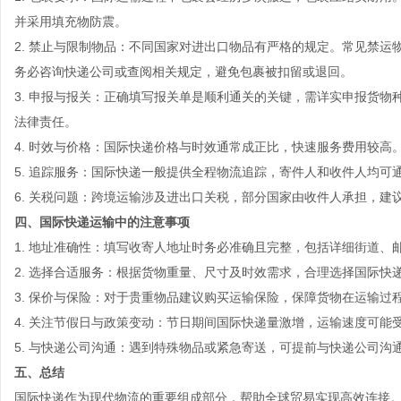
并采用填充物防震。
2.
禁止与限制物品：
不同国家对进出口物品有严格的规定。常见禁运
务必咨询快递公司或查阅相关规定，避免包裹被扣留或退回。
3.
申报与报关：
正确填写报关单是顺利通关的关键，需详实申报货物
法律责任。
4.
时效与价格：
国际快递价格与时效通常成正比，快速服务费用较高
5.
追踪服务：
国际快递一般提供全程物流追踪，寄件人和收件人均可
6.
关税问题：
跨境运输涉及进出口关税，部分国家由收件人承担，建
四、国际快递运输中的注意事项
1. 地址准确性：填写收寄人地址时务必准确且完整，包括详细街道、
2. 选择合适服务：根据货物重量、尺寸及时效需求，合理选择国际
3. 保价与保险：对于贵重物品建议购买运输保险，保障货物在运输过
4. 关注节假日与政策变动：节日期间国际快递量激增，运输速度可
5. 与快递公司沟通：遇到特殊物品或紧急寄送，可提前与快递公司沟
五、总结
国际快递作为现代物流的重要组成部分，帮助全球贸易实现高效连接