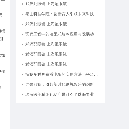
武汉配眼镜 上海配眼镜
泰山科技学院：创新育人引领未来科技发展新高地
无
武汉配眼镜 上海配眼镜
根据
现代工程中的装配式结构应用与发展趋势探析
迷
武汉配眼镜 上海配眼镜
武汉配眼镜 上海配眼镜
仅如
武汉配眼镜 上海配眼镜
视作
揭秘多种免费看电影的实用方法与平台推荐
红果影视：引领新时代影视娱乐的创新与变革
来，
珠海医美精细化治疗是什么？珠海专业医美机构筛选标准科普