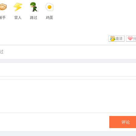
握手
雷人
路过
鸡蛋
邀请
过
评论