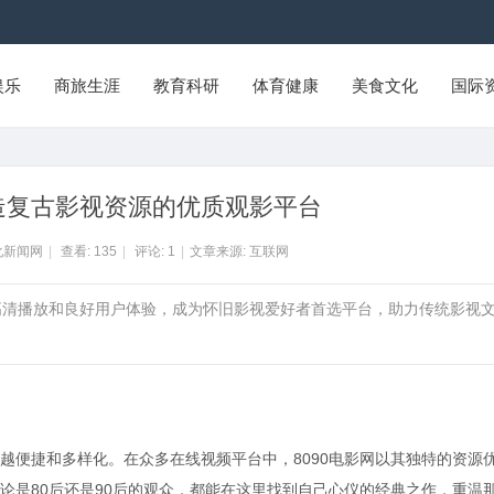
娱乐
商旅生涯
教育科研
体育健康
美食文化
国际
打造复古影视资源的优质观影平台
化新闻网
|
查看:
135
|
评论:
1
|
文章来源: 互联网
，提供高清播放和良好用户体验，成为怀旧影视爱好者首选平台，助力传统影视
越便捷和多样化。在众多在线视频平台中，8090电影网以其独特的资源
论是80后还是90后的观众，都能在这里找到自己心仪的经典之作，重温