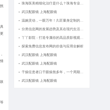
珠海医美精细化治疗是什么？珠海专业医美机构筛选标准科普
扰
武汉配眼镜 上海配眼镜
温婉灵动，一眼万年！久匠量身定制的眉眼唇，才是你整张脸的点睛之笔！淡颜系女生的气质加分项
具
分类信息网的发展趋势及其在现代生活中的重要作用解析
更
丫丫影院：打造专属你的高品质影视观看体验
探索免费信息发布网的价值与应用全解析
，
武汉配眼镜 上海配眼镜
情
武汉配眼镜 上海配眼镜
干燥症患者口干眼燥熬多年，一个周期缓过来？老中医：一张辨证方对症，身体找回津液
武汉配眼镜 上海配眼镜
故
等