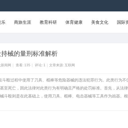
娱乐
商旅生涯
教育科研
体育健康
美食文化
国际
殴持械的量刑标准解析
化新闻网
|
查看:
135
|
评论:
1
|
文章来源: 互联网
且在斗殴过程中使用了刀具、棍棒等危险器械的违法犯罪行为。此类行为不
甚至死亡，因此法律对此类行为有明确且严格的处罚标准。首先，从法律
械斗殴则是在此基础上，使用刀具、棍棒、电击器械等工具作为凶器。根