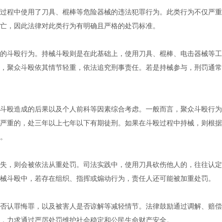
过程中使用了刀具、棍棒等危险器械的违法犯罪行为。此类行为不仅严重
亡，因此法律对此类行为有明确且严格的处罚标准。
的斗殴行为。持械斗殴则是在此基础上，使用刀具、棍棒、电击器械等工
，聚众斗殴依其情节轻重，依法追究刑事责任。若是持械参与，刑罚通常
斗殴造成的后果以及个人前科等因素综合考虑。一般而言，聚众斗殴行为
严重的，处三年以上七年以下有期徒刑。如果在斗殴过程中持械，则根据
。
失，则会被依法从重处罚。司法实践中，使用刀具砍伤他人的，往往认定
械斗殴中，若存在组织、指挥或煽动行为，责任人还可能被加重处罚。
否认罪悔罪，以及被害人是否谅解等减轻情节。法律鼓励通过调解、赔偿
，力求通过严厉处罚维护社会稳定和公民生命财产安全。