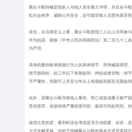
聚众斗殴持械是指多人与他人发生暴力冲突，并且在斗殴
乱社会秩序，威胁公共安全，还可能导致人员受伤甚至死
首先，从法律定义上看，聚众斗殴是指三人以上共同参与
作为凶器。根据《中华人民共和国刑法》第二百九十二条
为严厉。
具体的量刑标准根据行为人的具体情节、所持械器类型、
情节较轻的，处三年以下有期徒刑、拘役或者管制；情节
节严重性，刑期可上升至七年以上有期徒刑甚至无期徒刑
此外，若聚众斗殴导致他人重伤、死亡或造成重大财产损
意伤害罪，依据伤情严重程度判刑，最高可判处死刑。持
值得注意的是，量刑时还会考虑是否主动投案、自首，是
方式化解矛盾，但对于持械聚众斗殴的基本态度是零容忍