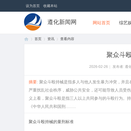
设为首页
收藏本站
遵化新闻网
网站首页
综艺
首页
资讯
查看内容
聚众斗
首
›
›
›
2026-02-26
|
发布者: 遵
摘要
: 聚众斗殴持械是指多人与他人发生暴力冲突，并
严重扰乱社会秩序，威胁公共安全，还可能导致人员受伤
义上看，聚众斗殴是指三人以上共同参与的斗殴行为。持
《中华人民共和国刑.........
聚众斗殴持械的量刑标准
页