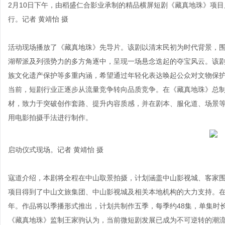
2月10日下午，由稻盛仁合影业承制的精品横屏短剧《藏真地珠》项
行。记者 黄靖怡 摄
活动现场播放了《藏真地珠》先导片。该剧以清末民初为时代背景，围
湖帮派及列强势力的多方角逐中，呈现一场悬念迭起的夺宝风云。该
族文化遗产保护等多重内涵，希望通过年轻化表达唤起公众对文物保
当前，短剧行业正逐步从流量竞争转向品质竞争。在《藏真地珠》总
材，致力于突破创作套路、提升内容质感，并在剧本、服化道、场景
用电影拍摄手法进行制作。
启动仪式现场。记者 黄靖怡 摄
寇道介绍，本剧将全程在中山取景拍摄，计划涵盖中山影视城、客家围
项目得到了中山文旅集团、中山影视城及相关本地机构的大力支持。在
年。作品将以季播形式推出，计划共制作五季，每季约48集，单集时
《藏真地珠》监制王家驹认为，当前微短剧发展已成为不可逆转的潮流