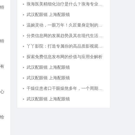
珠海医美精细化治疗是什么？珠海专业医美机构筛选标准科普
特
武汉配眼镜 上海配眼镜
温婉灵动，一眼万年！久匠量身定制的眉眼唇，才是你整张脸的点睛之笔！淡颜系女生的气质加分项
分类信息网的发展趋势及其在现代生活中的重要作用解析
特
丫丫影院：打造专属你的高品质影视观看体验
探索免费信息发布网的价值与应用全解析
有
武汉配眼镜 上海配眼镜
武汉配眼镜 上海配眼镜
干燥症患者口干眼燥熬多年，一个周期缓过来？老中医：一张辨证方对症，身体找回津液
心
武汉配眼镜 上海配眼镜
给