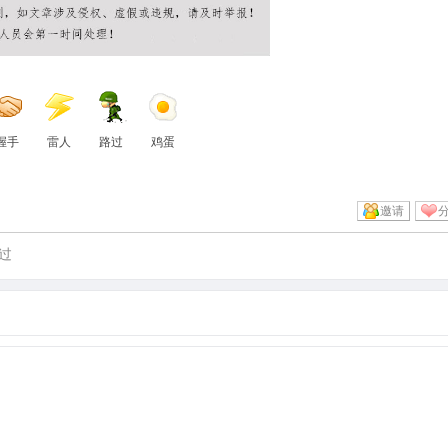
握手
雷人
路过
鸡蛋
邀请
过