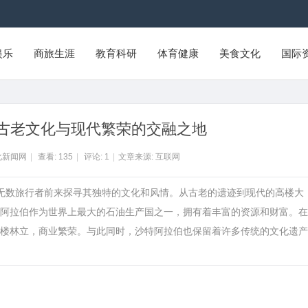
娱乐
商旅生涯
教育科研
体育健康
美食文化
国际
古老文化与现代繁荣的交融之地
化新闻网
|
查看:
135
|
评论:
1
|
文章来源: 互联网
着无数旅行者前来探寻其独特的文化和风情。从古老的遗迹到现代的高楼大
阿拉伯作为世界上最大的石油生产国之一，拥有着丰富的资源和财富。在
楼林立，商业繁荣。与此同时，沙特阿拉伯也保留着许多传统的文化遗产