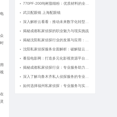
770PF-200纯树脂细粉：优质材料的全貌与应用
武汉配眼镜 上海配眼镜
电
深入解析云看看：推动未来数字化转型的创新平台
揭秘成都私家侦探的职业魅力与现实挑战
众
揭秘沈阳私家侦探行业的发展与应用：专业侦探服务的全方位解析
时
沈阳私家侦探服务全面解析：破解疑云，守护真相的专家助力
番茄电影网：打造多元化影视资源平台的新时代先锋
用
揭秘成都私家侦探行业：专业服务助力城市安宁
视
深入了解乌鲁木齐私人侦探服务的专业性与应用领域
如何选择福州私家侦探：专业服务与实用指南详解
在
灵