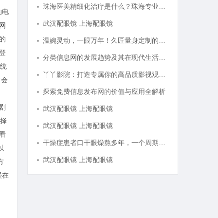
珠海医美精细化治疗是什么？珠海专业医美机构筛选标准科普
的电
武汉配眼镜 上海配眼镜
网
的
温婉灵动，一眼万年！久匠量身定制的眉眼唇，才是你整张脸的点睛之笔！淡颜系女生的气质加分项
登
分类信息网的发展趋势及其在现代生活中的重要作用解析
统
丫丫影院：打造专属你的高品质影视观看体验
常会
探索免费信息发布网的价值与应用全解析
剧
武汉配眼镜 上海配眼镜
择
武汉配眼镜 上海配眼镜
看
干燥症患者口干眼燥熬多年，一个周期缓过来？老中医：一张辨证方对症，身体找回津液
以
武汉配眼镜 上海配眼镜
方
浸在