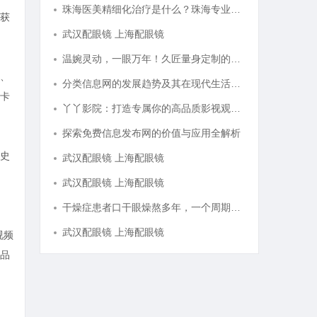
珠海医美精细化治疗是什么？珠海专业医美机构筛选标准科普
获
武汉配眼镜 上海配眼镜
温婉灵动，一眼万年！久匠量身定制的眉眼唇，才是你整张脸的点睛之笔！淡颜系女生的气质加分项
、
分类信息网的发展趋势及其在现代生活中的重要作用解析
卡
丫丫影院：打造专属你的高品质影视观看体验
探索免费信息发布网的价值与应用全解析
史
武汉配眼镜 上海配眼镜
武汉配眼镜 上海配眼镜
干燥症患者口干眼燥熬多年，一个周期缓过来？老中医：一张辨证方对症，身体找回津液
武汉配眼镜 上海配眼镜
视频
品