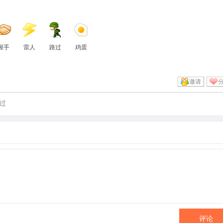
握手
雷人
路过
鸡蛋
邀请
过
评论